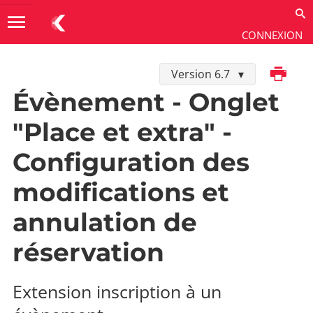
menu
CONNEXION
Imprimer
Version 6.7
Utiliser
→
Les extensions
→
Inscription V2
Évènement - Onglet
"Place et extra" -
Configuration des
modifications et
annulation de
réservation
Extension inscription à un