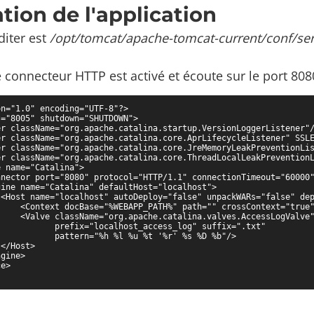
tion de l'application
éditer est
/opt/tomcat/apache-tomcat-current/conf/se
e connecteur HTTP est activé et écoute sur le port 808
n="1.0" encoding="UTF-8"?>

="8005" shutdown="SHUTDOWN">

er className="org.apache.catalina.startup.VersionLoggerListener"/
er className="org.apache.catalina.core.AprLifecycleListener" SSLE
er className="org.apache.catalina.core.JreMemoryLeakPreventionLis
er className="org.apache.catalina.core.ThreadLocalLeakPreventionL
 name="Catalina">

nnector port="8080" protocol="HTTP/1.1" connectionTimeout="60000"
ine name="Catalina" defaultHost="localhost">

 <Host name="localhost" autoDeploy="false" unpackWARs="false" dep
     <Context docBase="%WEBAPP_PATH%" path="" crossContext="true"
     <Valve className="org.apache.catalina.valves.AccessLogValve"
           prefix="localhost_access_log" suffix=".txt"

           pattern="%h %l %u %t '%r' %s %D %b"/>

</Host>

gine>

e>
