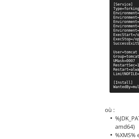
[Service]

Type=forking
Environment=
Environment=
Environment=
Environment=
Environment
ExecStart=/o
ExecStop=/op
SuccessExitS
User=tomcat

Group=tomcat
UMask=0007

RestartSec=1
Restart=alwa
LimitNOFILE=
[Install]

WantedBy=mu
où :
%JDK_PATH
amd64)
%XMS% es