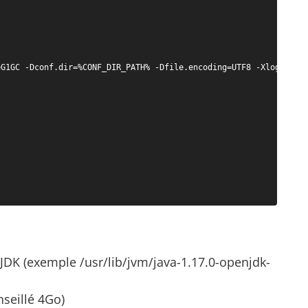
G1GC -Dconf.dir=%CONF_DIR_PATH% -Dfile.encoding=UTF8 -Xlog:gc*:f
 JDK (exemple /usr/lib/jvm/java-1.17.0-openjdk-
seillé 4Go)