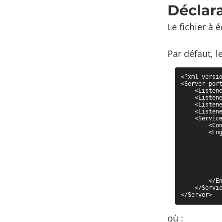
Déclara
Le fichier à 
Par défaut, l
<?xml versio
<Server port
    <Listen
    <Listen
    <Listen
    <Listen
    <Service
        <Co
        <Eng
           
           
           
            
            
            
        </En
    </Servic
</Server>
où :