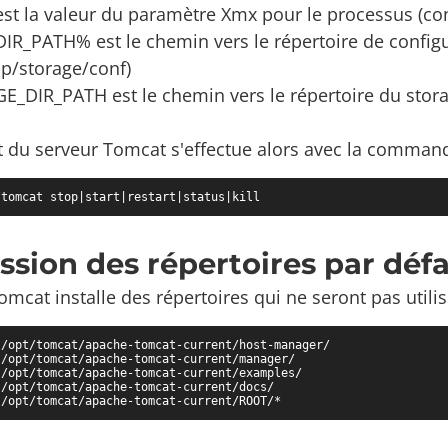
t la valeur du paramètre Xmx pour le processus (con
R_PATH% est le chemin vers le répertoire de configura
p/storage/conf)
_DIR_PATH est le chemin vers le répertoire du storag
 du serveur Tomcat s'effectue alors avec la comman
/tomcat stop|start|restart|status|kill
ssion des répertoires par déf
omcat installe des répertoires qui ne seront pas utilis
/opt/tomcat/apache-tomcat-current/host-manager/

/opt/tomcat/apache-tomcat-current/manager/

/opt/tomcat/apache-tomcat-current/examples/

/opt/tomcat/apache-tomcat-current/docs/

 /opt/tomcat/apache-tomcat-current/ROOT/*