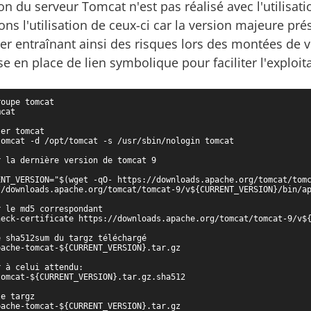
tion du serveur Tomcat n'est pas réalisé avec l'utilis
ons l'utilisation de ceux-ci car la version majeure pr
er entraînant ainsi des risques lors des montées de v
se en place de lien symbolique pour faciliter l'exploit
oupe tomcat

cat

er tomcat

omcat -d /opt/tomcat -s /usr/sbin/nologin tomcat

 la dernière version de tomcat 9

ENT_VERSION="$(wget -qO- https://downloads.apache.org/tomcat/tomc
//downloads.apache.org/tomcat/tomcat-9/v${CURRENT_VERSION}/bin/ap
 le md5 correspondant

heck-certificate https://downloads.apache.org/tomcat/tomcat-9/v${
 sha512sum du targz téléchargé

ache-tomcat-${CURRENT_VERSION}.tar.gz

 à celui attendu:

omcat-${CURRENT_VERSION}.tar.gz.sha512

e targz

ache-tomcat-${CURRENT_VERSION}.tar.gz
