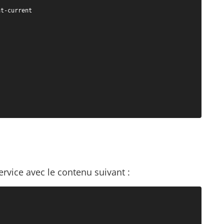
t-current

ervice avec le contenu suivant :