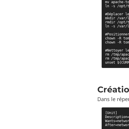
mv apache-to
ln -s /opt/
#Déplacer le
mkdir /var/l
rmdir /opt/t
ln -s /var/l
#Positionner
chown -R tom
chown -R tom
#Nettoyer le
rm /tmp/apac
rm /tmp/apac
unset ${CUR
Créati
Dans le réper
[Unit]

Description=
Wants=networ
After=networ