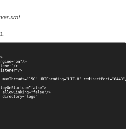
rver.xml
0.
>

ngine="on"/>

tener"/>

istener"/>

 maxThreads="150" URIEncoding="UTF-8" redirectPort="8443"/>

loyOnStartup="false">

 allowLinking="false"/>

 directory="logs"
