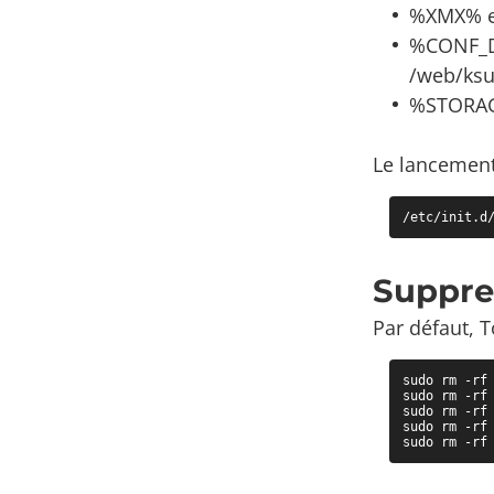
%XMX% es
%CONF_DI
/web/ksu
%STORAGE
Le lancement
/etc/init.d
Suppre
Par défaut, T
sudo rm -rf 
sudo rm -rf 
sudo rm -rf 
sudo rm -rf 
sudo rm -rf