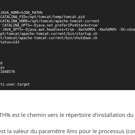


JAVA_HOME=%JDK_PATH%

CATALINA_PID=/opt/tomcat/temp/tomcat.pid

CATALINA_HOME=/opt/tomcat/apache-tomcat-current

'CATALINA_OPTS=-Djava.net.preferIPv4Stack=true'

='JAVA_OPTS=-Djava.awt.headless=true -Xms%XMS% -Xmx%XMX% -XX:+Use
pt/tomcat/apache-tomcat-current/bin/startup.sh

t/tomcat/apache-tomcat-current/bin/shutdown.sh

tatus=143



0

ys

1048576

lti-user.target
% est le chemin vers le répertoire d'installation du
t la valeur du paramètre Xms pour le processus (con