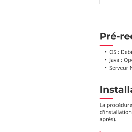
Pré-re
OS : Deb
Java : Op
Serveur N
Instal
La procédure
d'installatio
après).