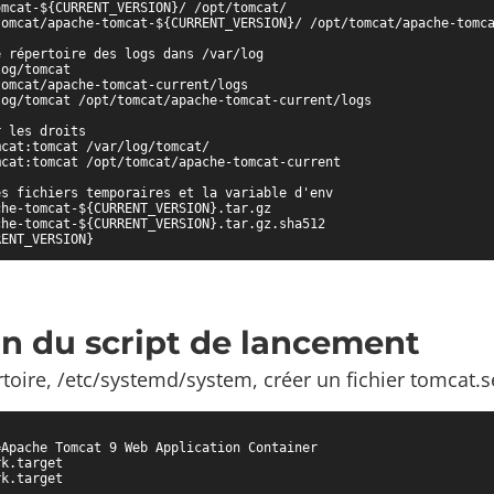
mcat-${CURRENT_VERSION}/ /opt/tomcat/

tomcat/apache-tomcat-${CURRENT_VERSION}/ /opt/tomcat/apache-tomca
 répertoire des logs dans /var/log

og/tomcat

omcat/apache-tomcat-current/logs

og/tomcat /opt/tomcat/apache-tomcat-current/logs

 les droits

cat:tomcat /var/log/tomcat/

cat:tomcat /opt/tomcat/apache-tomcat-current

s fichiers temporaires et la variable d'env

he-tomcat-${CURRENT_VERSION}.tar.gz

he-tomcat-${CURRENT_VERSION}.tar.gz.sha512

RENT_VERSION}
on du script de lancement
toire, /etc/systemd/system, créer un fichier tomcat.s
Apache Tomcat 9 Web Application Container

k.target

k.target
