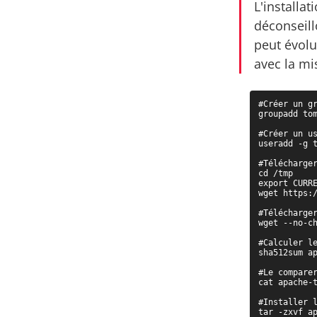
L'installa
déconseill
peut évolu
avec la mi
#Créer un gr
groupadd tom
#Créer un us
useradd -g t
#Télécharger
cd /tmp

export CURR
wget https:
#Télécharger
wget --no-c
#Calculer le
sha512sum ap
#Le comparer
cat apache-t
#Installer l
tar -zxvf ap