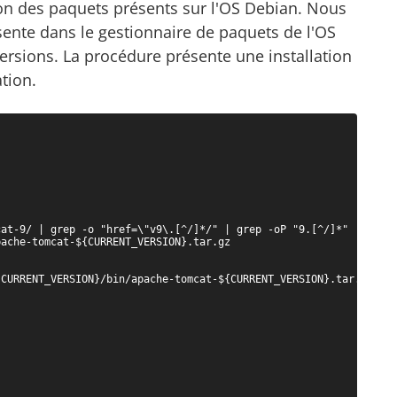
ation des paquets présents sur l'OS Debian. Nous
ésente dans le gestionnaire de paquets de l'OS
ersions. La procédure présente une installation
ation.
at-9/ | grep -o "href=\"v9\.[^/]*/" | grep -oP "9.[^/]*" | tail 
ache-tomcat-${CURRENT_VERSION}.tar.gz

CURRENT_VERSION}/bin/apache-tomcat-${CURRENT_VERSION}.tar.gz.sha