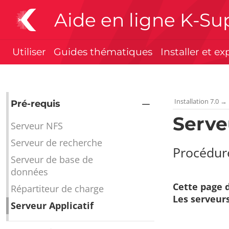
Aide en ligne K-Su
Utiliser
Guides thématiques
Installer et ex
Installation 7.0
→
Pré-requis
Serve
Serveur NFS
Serveur de recherche
Procédure
Serveur de base de
données
Cette page d
Répartiteur de charge
Les serveur
Serveur Applicatif