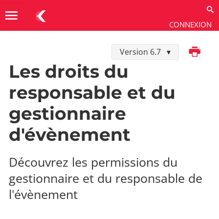
menu
CONNEXION
Imprimer
Version 6.7
Utiliser
→
Les extensions
→
Inscription V2
Les droits du
responsable et du
gestionnaire
d'évènement
Découvrez les permissions du
gestionnaire et du responsable de
l'évènement