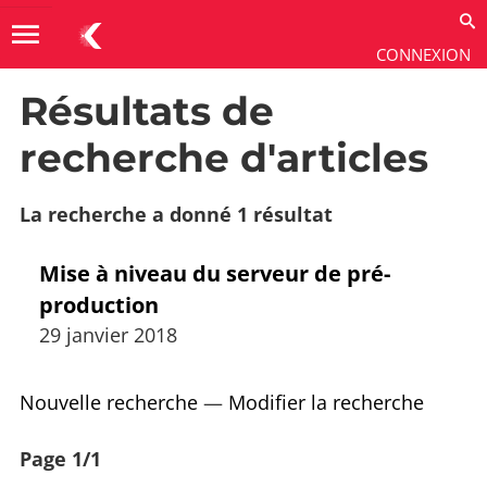
menu
CONNEXION
Résultats de
Installer et exploiter
→
Exploitation
→
Procédures
d'exploitation
recherche d'articles
La recherche a donné 1 résultat
Mise à niveau du serveur de pré-
production
29 janvier 2018
Nouvelle recherche
—
Modifier la recherche
Page 1/1