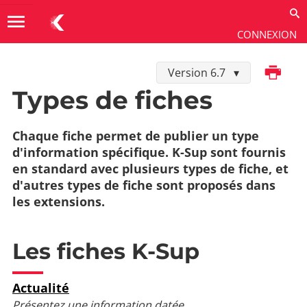
menu
CONNEXION
Imprimer
Version 6.7
Utiliser
→
Contenus
→
Types de fiches
Types de fiches
Chaque fiche permet de publier un type
d'information spécifique. K-Sup sont fournis
en standard avec plusieurs types de fiche, et
d'autres types de fiche sont proposés dans
les extensions.
Les fiches K-Sup
Actualité
Présentez une information datée