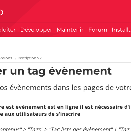
p
ploiter
Développer
Maintenir
Forum
Install
ensions
→
Inscription V2
er un tag évènement
vos évènements dans les pages de votre
e est évènement est en ligne il est nécessaire d'
 aux utilisateurs de s'inscrire
contenus" > "Tags" > "Tag liste des évènement" | "Ta