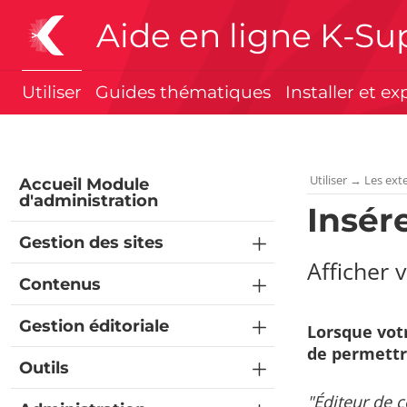
Aide en ligne K-Su
Utiliser
Guides thématiques
Installer et ex
Utiliser
→
Les ext
Accueil Module
d'administration
Insér
Gestion des sites
Afficher 
Contenus
Gestion éditoriale
Lorsque votr
de permettre
Outils
"Éditeur de 