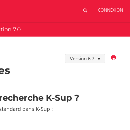
CONNEXION
ation 7.0
Imprimer
Version 6.7
es
recherche K-Sup ?
standard dans K-Sup :