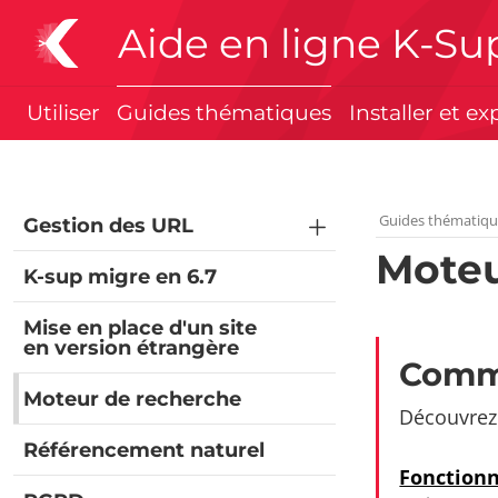
Aide en ligne K-Su
Utiliser
Guides thématiques
Installer et ex
Guides thématiq
Gestion des URL
Moteu
K-sup migre en 6.7
Mise en place d'un site
en version étrangère
Comme
Moteur de recherche
Découvrez
Référencement naturel
Fonction