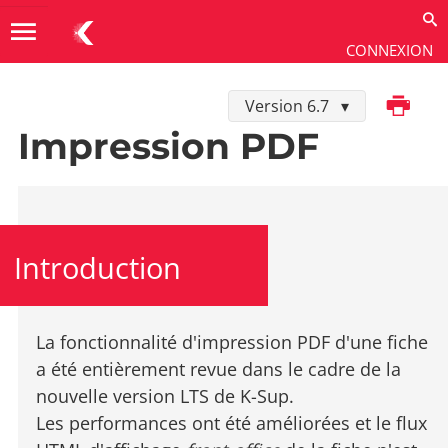
menu
CONNEXION
Imprimer
Version 6.7
Développer dans K-Sup
→
Personnalisation
→
Front-
office
→
Impression PDF
Impression PDF
Introduction
La fonctionnalité d'impression PDF d'une fiche
a été entièrement revue dans le cadre de la
nouvelle version LTS de K-Sup.
Les performances ont été améliorées et le flux