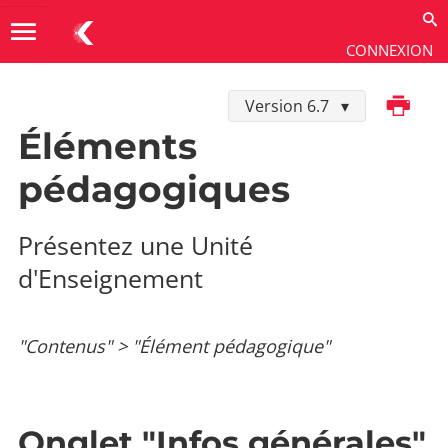
menu
CONNEXION
Imprimer
Version 6.7
Utiliser
→
Contenus
→
Types de fiches
Éléments
pédagogiques
Présentez une Unité
d'Enseignement
"Contenus" > "Élément pédagogique"
Onglet "Infos générales"