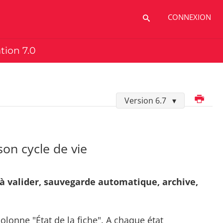
CONNEXION
ation 7.0
Imprimer
Version 6.7
son cycle de vie
r, à valider, sauvegarde automatique, archive,
colonne "État de la fiche". A chaque état