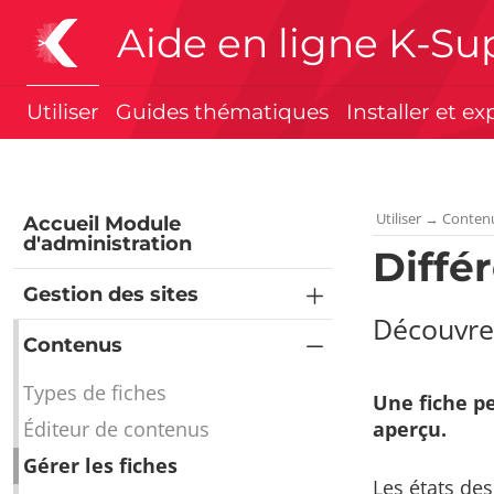
Aide en ligne K-Su
Utiliser
Guides thématiques
Installer et ex
Utiliser
→
Conten
Accueil Module
d'administration
Diffé
Gestion des sites
Découvrez
Contenus
Types de fiches
Une fiche pe
Éditeur de contenus
aperçu.
Gérer les fiches
Les états des