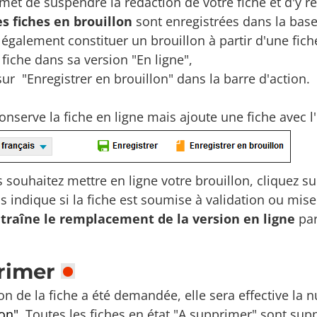
et de suspendre la rédaction de votre fiche et d'y re
es fiches en brouillon
sont enregistrées dans la bas
galement constituer un brouillon à partir d'une fiche
a fiche dans sa version "En ligne",
sur "Enregistrer en brouillon" dans la barre d'action.
nserve la fiche en ligne mais ajoute une fiche avec l'
souhaitez mettre en ligne votre brouillon, cliquez sur
 indique si la fiche est soumise à validation ou mise
ntraîne le remplacement de la version en ligne
par
rimer
n de la fiche a été demandée, elle sera effective la n
ion"
. Toutes les fiches en état "A supprimer" sont s