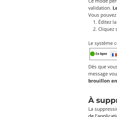
Ce mode perm
validation.
L
Vous pouvez é
Éditez l
Cliquez 
Le système co
Dès que vous 
message vous
brouillon e
À supp
La suppressio
de l'applicat