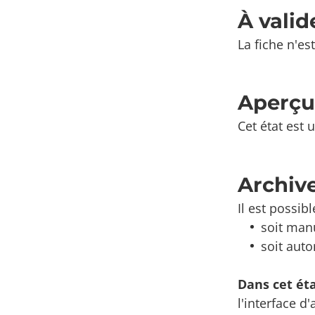
À vali
La fiche n'es
Aperç
Cet état est
Archiv
Il est possibl
soit manu
soit aut
Dans cet éta
l'interface d