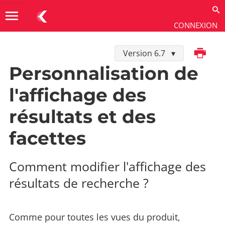
menu
CONNEXION
Imprimer
Version 6.7
Développer dans K-Sup
→
Personnalisation
→
Moteur
de recherche
Personnalisation de
l'affichage des
résultats et des
facettes
Comment modifier l'affichage des
résultats de recherche ?
Comme pour toutes les vues du produit,