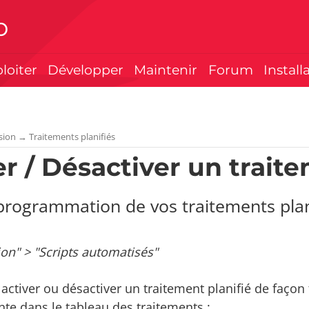
p
ploiter
Développer
Maintenir
Forum
Install
sion
→
Traitements planifiés
er / Désactiver un traite
programmation de vos traitements plan
ion" > "Scripts automatisés"
ctiver ou désactiver un traitement planifié de façon 
te dans le tableau des traitements :