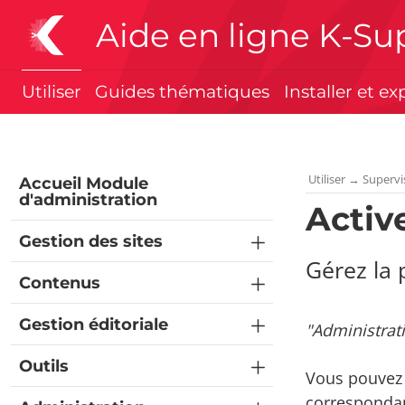
Aide en ligne K-Su
Utiliser
Guides thématiques
Installer et ex
Utiliser
→
Supervi
Accueil Module
d'administration
Activ
Gestion des sites
Gérez la 
Contenus
Gestion éditoriale
"Administrat
Outils
Vous pouvez a
correspondan