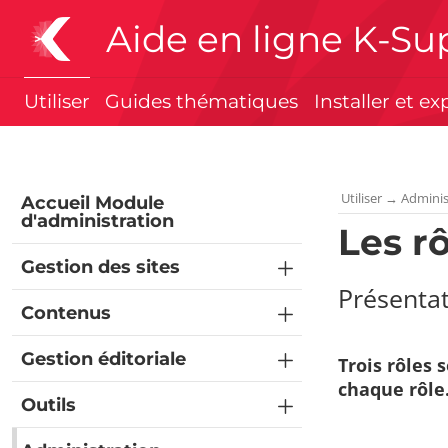
Aide en ligne K-Su
Utiliser
Guides thématiques
Installer et ex
Utiliser
→
Adminis
Accueil Module
d'administration
Les r
Gestion des sites
Présentat
Contenus
Gestion éditoriale
Trois rôles 
chaque rôle
Outils