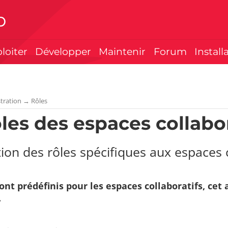
p
ploiter
Développer
Maintenir
Forum
Install
tration
→
Rôles
ôles des espaces collabo
ion des rôles spécifiques aux espaces c
sont prédéfinis pour les espaces collaboratifs, cet
.