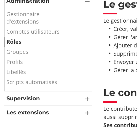
Administration
Le ges
Gestionnaire
Le gestionnai
d'extensions
Créer, va
Comptes utilisateurs
Gérer l'a
Rôles
Ajouter 
Groupes
Supprim
Envoyer 
Profils
Gérer la 
Libellés
Scripts automatisés
Le con
Supervision
Le contribute
Les extensions
aussi suppri
Ses contribu