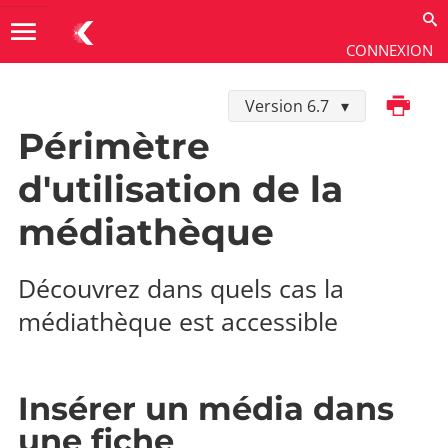
menu
CONNEXION
Imprimer
Version 6.7
Utiliser
→
Gestion éditoriale
→
Médias
Périmètre
d'utilisation de la
médiathèque
Découvrez dans quels cas la
médiathèque est accessible
Insérer un média dans
une fiche