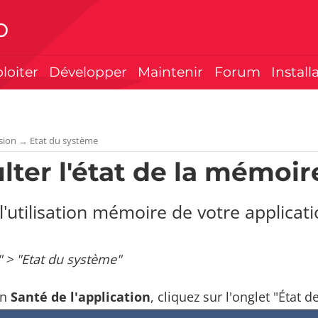
p
ploiter
Développer
Maintenir
Forum
Install
sion
→
Etat du système
lter l'état de la mémoir
l'utilisation mémoire de votre applicat
" > "Etat du système"
an
Santé de l'application
, cliquez sur l'onglet "État 