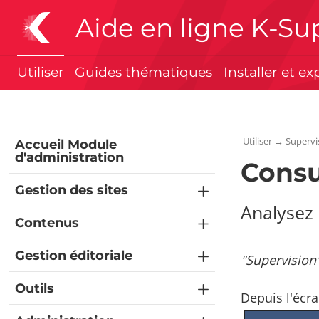
Aide en ligne K-Su
Utiliser
Guides thématiques
Installer et ex
Utiliser
→
Supervi
Accueil Module
d'administration
Consu
Gestion des sites
Analysez 
Contenus
Gestion éditoriale
"Supervision
Outils
Depuis l'écr