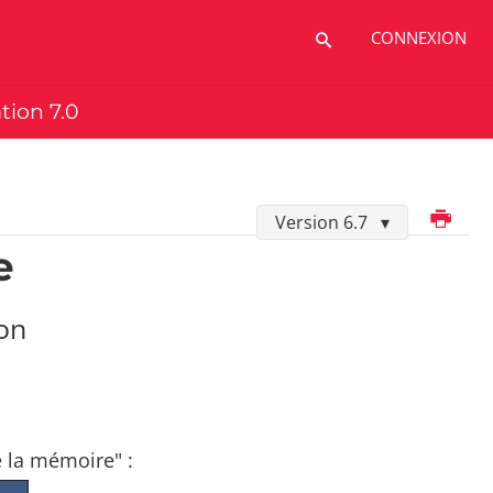
CONNEXION
ation 7.0
Imprimer
Version 6.7
e
ion
de la mémoire" :