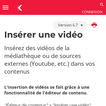
menu
CONNEXION
Imprimer
Version 6.7
Utiliser
→
Contenus
→
Éditeur de contenus
Insérer une vidéo
Insérez des vidéos de la
médiathèque ou de sources
externes (Youtube, etc.) dans vos
contenus
L'insertion de vidéos se fait grâce à une
fonctionnalité de l'éditeur de contenu.
"Éditeur de contenus" > "Insérer une vidéo"