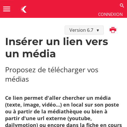
menu
CONNEXION
Imprimer
Version 6.7
Utiliser
→
Contenus
→
Éditeur de contenus
Insérer un lien vers
un média
Proposez de télécharger vos
médias
Ce lien permet d'aller chercher un média
(texte, image, vidéo...) en local sur son poste
ou à partir de la médiathèque ou bien à
partir d'une url externe (youtube,
dailymotion) ou encore dans la fiche en cours