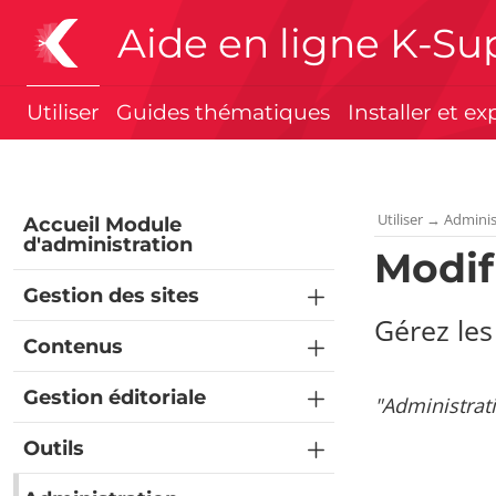
Aide en ligne K-Su
Utiliser
Guides thématiques
Installer et ex
Utiliser
→
Adminis
Accueil Module
d'administration
Modif
Gestion des sites
Gérez les
Contenus
Gestion éditoriale
"Administrat
Outils