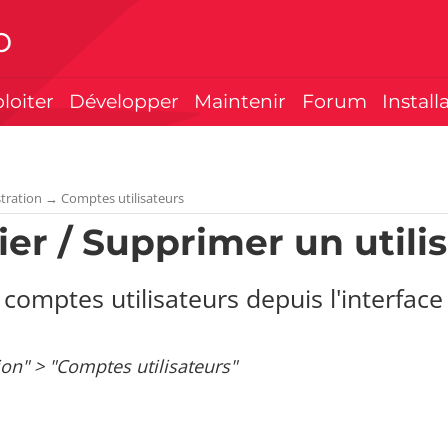
p
ploiter
Développer
Maintenir
Forum
Install
tration
→
Comptes utilisateurs
ier / Supprimer un utili
 comptes utilisateurs depuis l'interface
ion" > "Comptes utilisateurs"