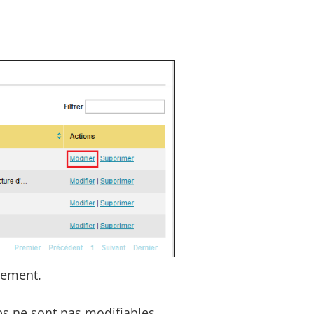
brement.
s ne sont pas modifiables.