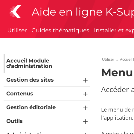
Aide en ligne K-Su
Utiliser
Guides thématiques
Installer et ex
Utiliser
→
Accueil
Accueil Module
d'administration
Menu 
Gestion des sites
Accéder a
Contenus
Gestion éditoriale
Le menu de n
l'application.
Outils
A noter : le 