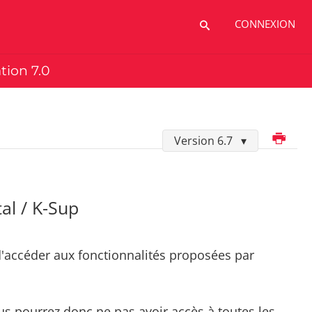
CONNEXION
ation 7.0
Imprimer
Version 6.7
al / K-Sup
'accéder aux fonctionnalités proposées par
ous pourrez donc ne pas avoir accès à toutes les