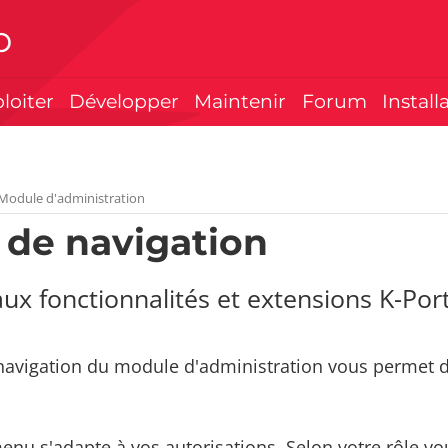
p
ploiter
Développer
Maintenir
Forum
Install
 Module d'administration
de navigation
ux fonctionnalités et extensions K-Port
avigation du module d'administration vous permet d
menu s'adapte à vos autorisations. Selon votre rôle v