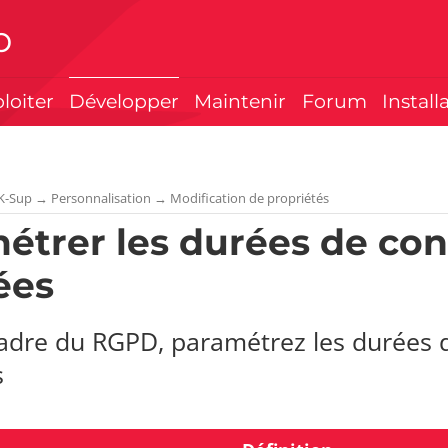
p
ploiter
Développer
Maintenir
Forum
Install
K-Sup
→
Personnalisation
→
Modification de propriétés
étrer les durées de con
ées
cadre du RGPD, paramétrez les durées 
s