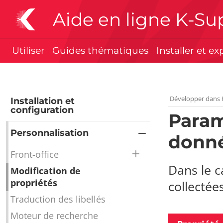
Aide en ligne K-Su
Utiliser
Guides thématiques
Installer et ex
Développer dans 
Installation et
configuration
Param
Personnalisation
donn
Front-office
Dans le 
Modification de
propriétés
collectée
Traduction des libellés
Moteur de recherche