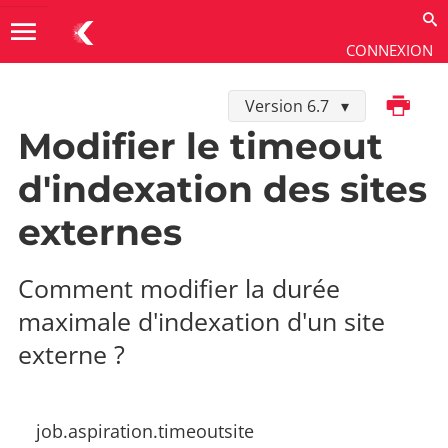
menu
CONNEXION
Imprimer
Version 6.7
Développer dans K-Sup
→
Personnalisation
→
Modification de propriétés
Modifier le timeout
d'indexation des sites
externes
Comment modifier la durée
maximale d'indexation d'un site
externe ?
job.aspiration.timeoutsite