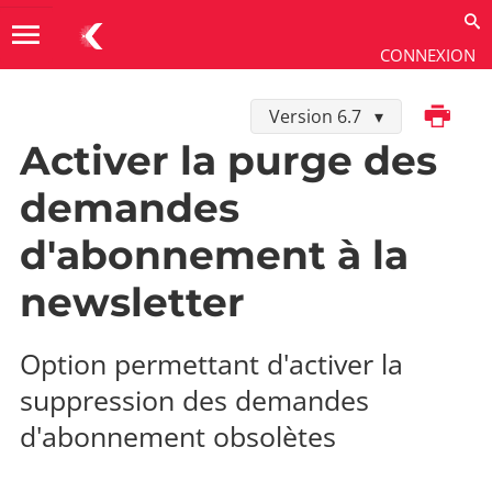
menu
CONNEXION
Imprimer
Version 6.7
Développer dans K-Sup
→
Personnalisation
→
Modification de propriétés
Activer la purge des
demandes
d'abonnement à la
newsletter
Option permettant d'activer la
suppression des demandes
d'abonnement obsolètes