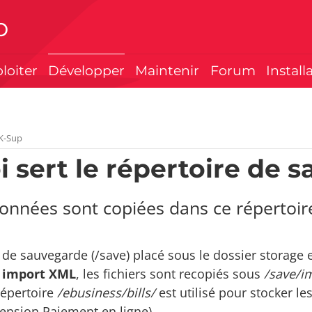
p
ploiter
Développer
Maintenir
Forum
Install
K-Sup
i sert le répertoire de 
onnées sont copiées dans ce répertoir
 de sauvegarde (/save) placé sous le dossier storage es
n
import XML
, les fichiers sont recopiés sous
/save/i
répertoire
/ebusiness/bills/
est utilisé pour stocker le
tension Paiement en ligne)