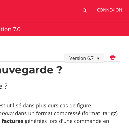
CONNEXION
ation 7.0
Imprimer
Version 6.7
sauvegarde ?
e ?
t utilisé dans plusieurs cas de figure :
mport/
dans un format compressé (format .tar.gz)
s
factures
générées lors d'une commande en