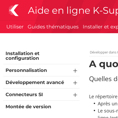
Aide en ligne K-Su
Utiliser
Guides thématiques
Installer et ex
Développer dans 
Installation et
configuration
A quo
Personnalisation
Quelles d
Développement avancé
Connecteurs SI
Le répertoire
Après u
Montée de version
Le sous-
ligne (ex