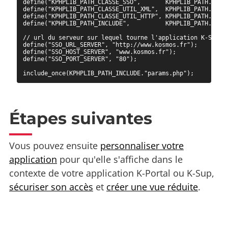
define("KPHPLIB_PATH_CLASSE_SSO",       KPHPLIB_PATH."clas
define("KPHPLIB_PATH_CLASSE_UTIL_XML",  KPHPLIB_PATH."clas
define("KPHPLIB_PATH_CLASSE_UTIL_HTTP", KPHPLIB_PATH."clas
define("KPHPLIB_PATH_INCLUDE",          KPHPLIB_PATH."incl
// url du serveur sur lequel tourne l'application K-Sup

define("SSO_URL_SERVER", "http://www.kosmos.fr");

define("SSO_HOST_SERVER", "www.kosmos.fr");

define("SSO_PORT_SERVER", "80");

Étapes suivantes
Vous pouvez ensuite
personnaliser votre
application
pour qu'elle s'affiche dans le
contexte de votre application K-Portal ou K-Sup,
sécuriser son accès
et
créer une vue réduite
.