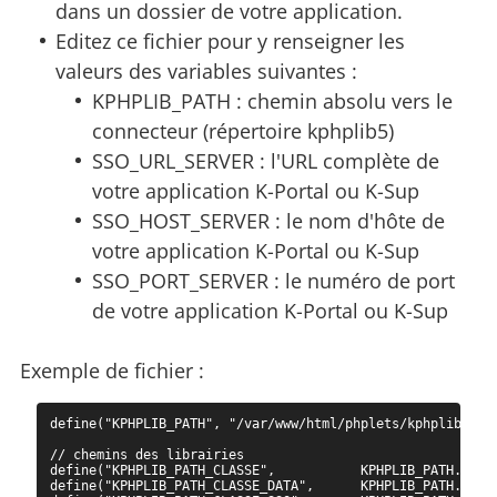
dans un dossier de votre application.
Editez ce fichier pour y renseigner les
valeurs des variables suivantes :
KPHPLIB_PATH : chemin absolu vers le
connecteur (répertoire kphplib5)
SSO_URL_SERVER : l'URL complète de
votre application K-Portal ou K-Sup
SSO_HOST_SERVER : le nom d'hôte de
votre application K-Portal ou K-Sup
SSO_PORT_SERVER : le numéro de port
de votre application K-Portal ou K-Sup
Exemple de fichier :
define("KPHPLIB_PATH", "/var/www/html/phplets/kphplib5/");
// chemins des librairies

define("KPHPLIB_PATH_CLASSE",           KPHPLIB_PATH."clas
define("KPHPLIB_PATH_CLASSE_DATA",      KPHPLIB_PATH."clas