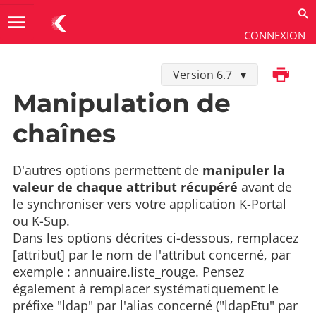
menu
CONNEXION
Imprimer
Version 6.7
Développer dans K-Sup
→
Connecteurs SI
→
Connecteur LDAP
Manipulation de
chaînes
D'autres options permettent de
manipuler la
valeur de chaque attribut récupéré
avant de
le synchroniser vers votre application K-Portal
ou K-Sup.
Dans les options décrites ci-dessous, remplacez
[attribut] par le nom de l'attribut concerné, par
exemple : annuaire.liste_rouge. Pensez
également à remplacer systématiquement le
préfixe "ldap" par l'alias concerné ("ldapEtu" par