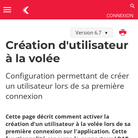
menu
CONNEXION
Imprimer
Version 6.7
Développer dans K-Sup
→
Connecteurs SI
→
Connecteur LDAP
Création d'utilisateur
à la volée
Configuration permettant de créer
un utilisateur lors de sa première
connexion
Cette page décrit comment activer la
création d'un utilisateur à la volée lors de sa
première connexion sur l'application. Cette