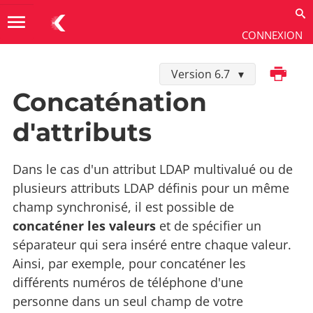
menu
CONNEXION
Imprimer
Version 6.7
Développer dans K-Sup
→
Connecteurs SI
→
Connecteur LDAP
Concaténation
d'attributs
Dans le cas d'un attribut LDAP multivalué ou de
plusieurs attributs LDAP définis pour un même
champ synchronisé, il est possible de
concaténer les valeurs
et de spécifier un
séparateur qui sera inséré entre chaque valeur.
Ainsi, par exemple, pour concaténer les
différents numéros de téléphone d'une
personne dans un seul champ de votre