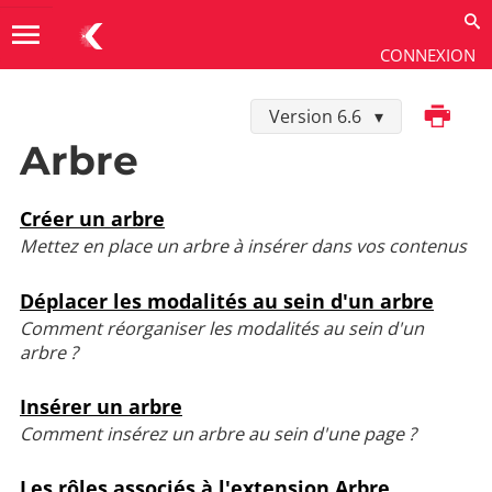
menu
CONNEXION
Imprimer
Version 6.6
Utiliser
→
Les extensions
→
Arbre
Arbre
Créer un arbre
Mettez en place un arbre à insérer dans vos contenus
Déplacer les modalités au sein d'un arbre
Comment réorganiser les modalités au sein d'un
arbre ?
Insérer un arbre
Comment insérez un arbre au sein d'une page ?
Les rôles associés à l'extension Arbre