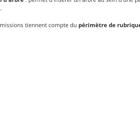
s
.
rmissions tiennent compte du
périmètre de rubriq