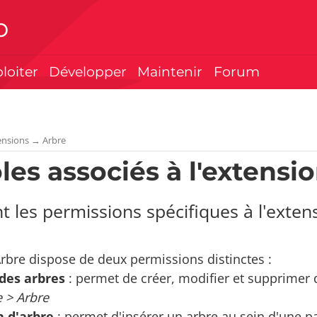
p
ploiter
Développer
Maintenir
Forum
ensions
→
Arbre
ôles associés à l'extensi
t les permissions spécifiques à l'exten
Arbre dispose de deux permissions distinctes :
des arbres
: permet de créer, modifier et supprimer
e > Arbre
n d'arbre
: permet d'insérer un arbre au sein d'une pag