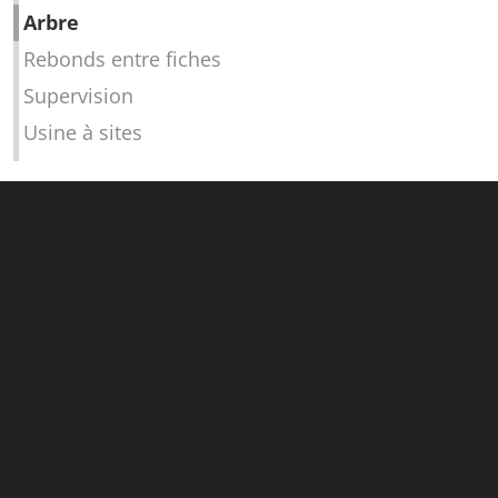
Arbre
Rebonds entre fiches
Supervision
Usine à sites