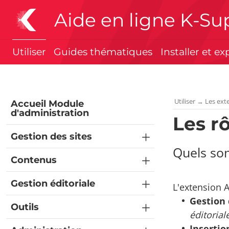
Aide en ligne K-Su
Utiliser
Guides thématiques
Installer et ex
Utiliser
→
Les ext
Accueil Module
d'administration
Les r
Gestion des sites
Quels son
Contenus
Gestion éditoriale
L'extension 
Gestion 
Outils
éditorial
Insertio