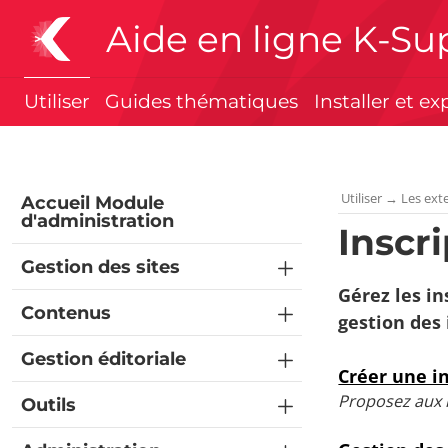
Aide en ligne K-Su
Utiliser
Guides thématiques
Installer et ex
Utiliser
→
Les ext
Accueil Module
d'administration
Inscr
Gestion des sites
Gérez les in
Contenus
gestion des 
Gestion éditoriale
Créer une i
Proposez aux 
Outils