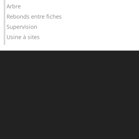
Arbre
Rebonds entre fiches
Supervision
Usine à sites