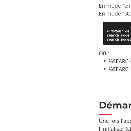
En mode "em
En mode "sta
# moteur de 
search.mode 
search.node
Où :
%SEARCH_
%SEARCH_
Démar
Une fois l'ap
l'initialiser (