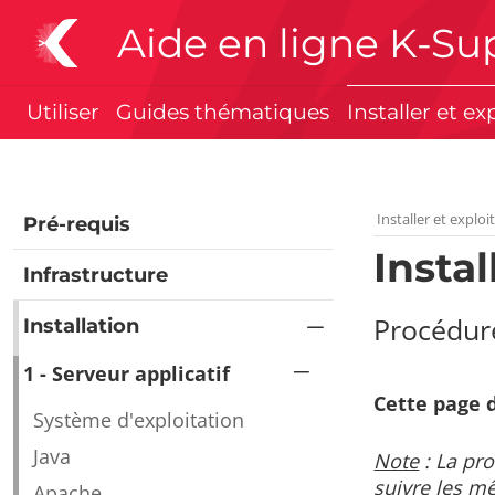
Aide en ligne K-Su
Utiliser
Guides thématiques
Installer et ex
Installer et exploi
Pré-requis
Instal
Infrastructure
Procédure
Installation
1 - Serveur applicatif
Cette page d
Système d'exploitation
Java
Note
: La pro
suivre les m
Apache