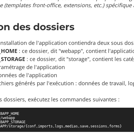
 (templates front-office, extensions, etc.) spécifique 
on des dossiers
installation de l'application contiendra deux sous dos
_HOME
: ce dossier, dit "webapp", contient l'applicati
_STORAGE
: ce dossier, dit "storage", contient les cat
ramétrage de l'application
onnées de l'application
ichiers générés par l'exécution : données de travail, log
es dossiers, exécutez les commandes suivantes :
BAPP_HOME

/webapp

BAPP_STORAGE

BAPP/storage/{conf,imports,logs,medias,save,sessions,forms}