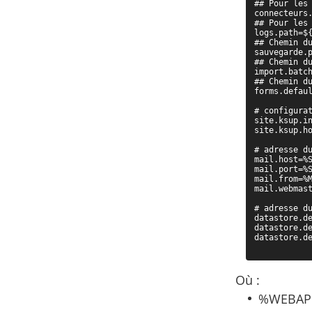
## Pour les 
connecteurs.
## Pour les 
logs.path=${
## Chemin du
sauvegarde.p
## Chemin du
import.batch
## Chemin du
forms.defaul
# configurat
site.ksup.in
site.ksup.ho
# adresse du
mail.host=%S
mail.port=%S
mail.from=%M
mail.webmast
# adresse du
datastore.de
datastore.de
datastore.de
Où :
%WEBAPP_S