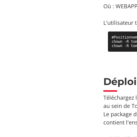
Où : WEBAPP 
L'utilisateur
#Positionne
chown -R tom
chown -R to
Déplo
Téléchargez 
au sein de T
Le package d'
contient l'en