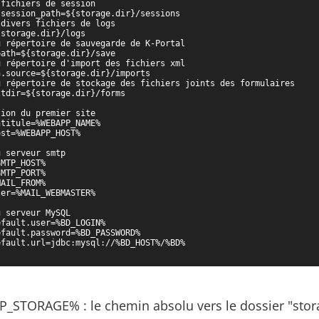
fichiers de session

session_path=${storage.dir}/sessions

divers fichiers de logs

storage.dir}/logs

 répertoire de sauvegarde de K-Portal

ath=${storage.dir}/save

 répertoire d'import des fichiers xml

.source=${storage.dir}/imports

 répertoire de stockage des fichiers joints des formulaires

tdir=${storage.dir}/forms

ion du premier site

titule=%WEBAPP_NAME%

st=%WEBAPP_HOST%

 serveur smtp

MTP_HOST%

MTP_PORT%

AIL_FROM%

er=%MAIL_WEBMASTER%

 serveur MySQL

fault.user=%BD_LOGIN%

fault.password=%BD_PASSWORD%

fault.url=jdbc:mysql://%BD_HOST%/%BD%

TORAGE% : le chemin absolu vers le dossier "storage"