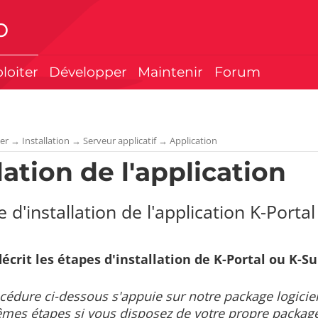
p
ploiter
Développer
Maintenir
Forum
ter
→
Installation
→
Serveur applicatif
→
Application
lation de l'application
 d'installation de l'application K-Porta
écrit les étapes d'installation de K-Portal ou K-Su
cédure ci-dessous s'appuie sur notre package logicie
êmes étapes si vous disposez de votre propre package 