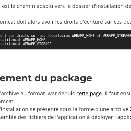
est le chemin absolu vers le dossier d'installation de
 tomcat doit alors avoir les droits d'écriture sur ces d
ment des droits sur les répertoires WEBAPP_HOME et WEBAPP_STORAGE
cat:tomcat WEBAPP_HOME

mcat:tomcat WEBAPP_STORAGE
iement du package
l'archive au format .war depuis
cette page
. Il faut en
omcat.
installation se présente sous la forme d'une archive 
semble des fichiers de l'application à déployer : appli