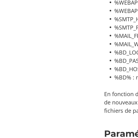
%WEBAPP
%WEBAPP_
%SMTP_HO
%SMTP_PO
%MAIL_FR
%MAIL_WE
%BD_LOGI
%BD_PASS
%BD_HOST
%BD% : n
En fonction 
de nouveaux 
fichiers de 
Paramé