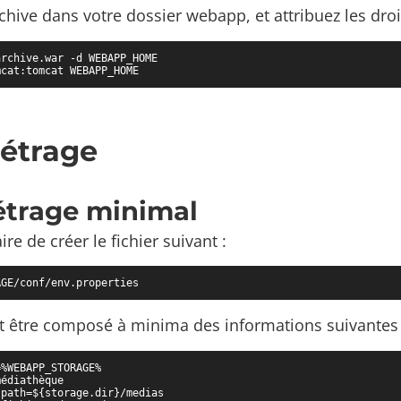
chive dans votre dossier webapp, et attribuez les droi
rchive.war -d WEBAPP_HOME

mcat:tomcat WEBAPP_HOME
étrage
trage minimal
ire de créer le fichier suivant :
AGE/conf/env.properties
oit être composé à minima des informations suivantes 
%WEBAPP_STORAGE%

édiathèque

path=${storage.dir}/medias
