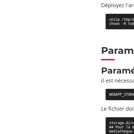
Déployez l'ar
unzip /tmp/a
chown -R to
Param
Paramé
il est nécessa
WEBAPP_STOR
Le fichier d
storage.dir=
## Pour la m
mediatheque.