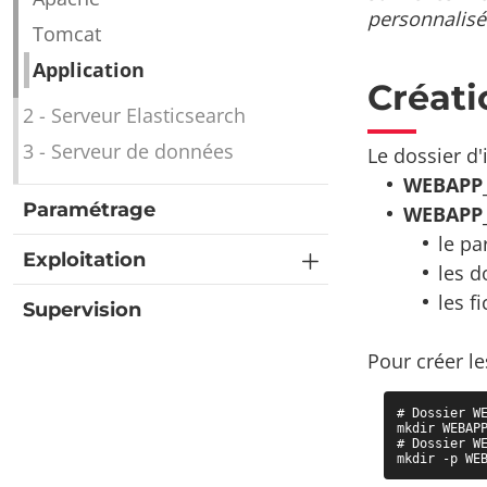
personnalisée
Tomcat
Application
Créati
2 - Serveur Elasticsearch
3 - Serveur de données
Le dossier d'
WEBAPP
Paramétrage
WEBAPP
le pa
Exploitation
les d
les f
Supervision
Pour créer l
# Dossier WE
mkdir WEBAPP
# Dossier WE
mkdir -p WE