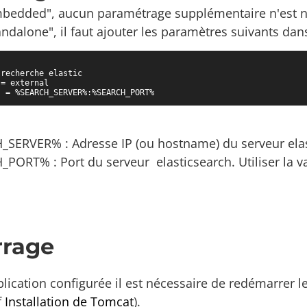
bedded", aucun paramétrage supplémentaire n'est n
ndalone", il faut ajouter les paramètres suivants da
recherche elastic

= external

s = %SEARCH_SERVER%:%SEARCH_PORT%
SERVER% : Adresse IP (ou hostname) du serveur elas
PORT% : Port du serveur elasticsearch. Utiliser la v
rage
plication configurée il est nécessaire de redémarrer l
cf
Installation de Tomcat
).