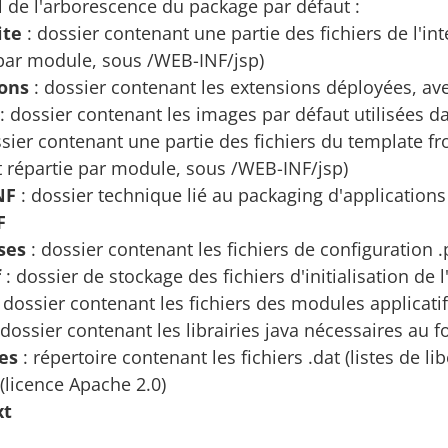
il de l'arborescence du package par défaut :
ite
: dossier contenant une partie des fichiers de l'int
 par module, sous /WEB-INF/jsp)
ons
: dossier contenant les extensions déployées, av
: dossier contenant les images par défaut utilisées dans
sier contenant une partie des fichiers du template fr
t répartie par module, sous /WEB-INF/jsp)
NF
: dossier technique lié au packaging d'applications
F
ses
: dossier contenant les fichiers de configuration .
f
: dossier de stockage des fichiers d'initialisation de l
 dossier contenant les fichiers des modules applicati
 dossier contenant les librairies java nécessaires au 
les
: répertoire contenant les fichiers .dat (listes de l
(licence Apache 2.0)
xt