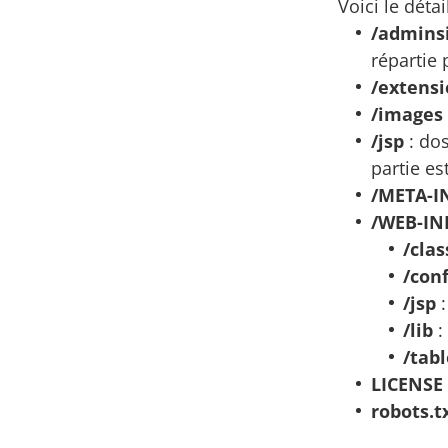
Voici le déta
/admins
répartie
/extensi
/images
/jsp
: dos
partie es
/META-I
/WEB-IN
/clas
/con
/jsp
:
/lib
:
/tab
LICENSE
robots.t