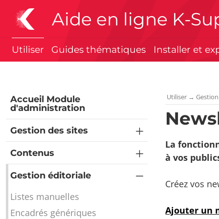
Aide en ligne K-Su
Utiliser
Guides thématiques
Installer et ex
Utiliser
→
Gestion
Accueil Module
d'administration
Newsl
Gestion des sites
La fonction
Contenus
à vos public
Gestion éditoriale
Créez vos new
Listes manuelles
Ajouter un
Encadrés génériques