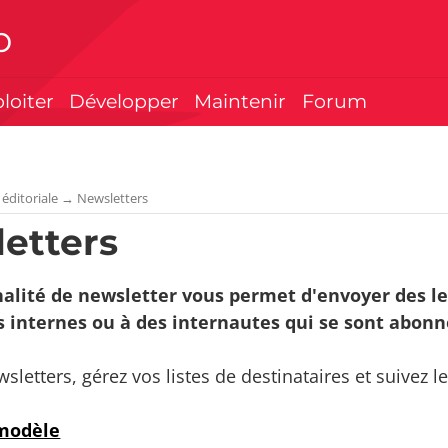
p
ploiter
Développer
Maintenir
Forum
 éditoriale
→
Newsletters
etters
nalité de newsletter vous permet d'envoyer des le
s internes ou à des internautes qui se sont abonné
sletters, gérez vos listes de destinataires et suivez 
 modèle