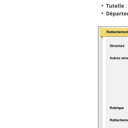
Tutelle
:
Départe