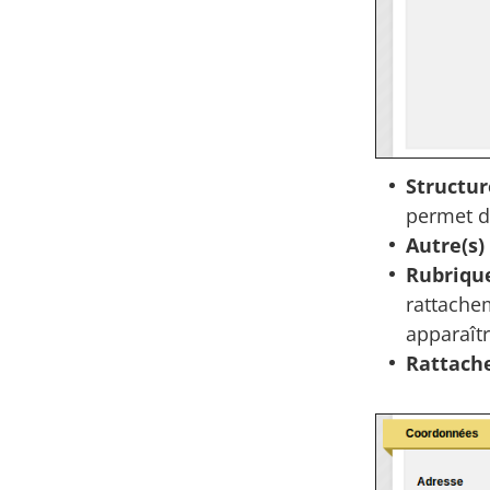
Structur
permet de
Autre(s)
Rubriqu
rattache
apparaîtr
Rattach