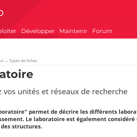
p
ploiter
Développer
Maintenir
Forum
us
→
Types de fiches
atoire
 vos unités et réseaux de recherche
boratoire" permet de décrire les différents labor
issement. Le laboratoire est également considéré 
 des structures.