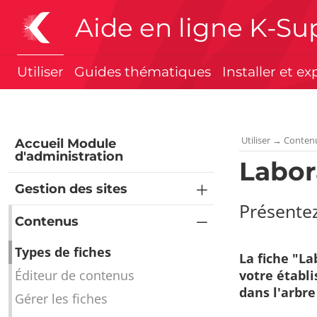
Aide en ligne K-Su
Utiliser
Guides thématiques
Installer et ex
Utiliser
→
Conten
Accueil Module
d'administration
Labor
Gestion des sites
Présentez
Contenus
Types de fiches
La fiche "La
Éditeur de contenus
votre établ
dans l'arbre
Gérer les fiches