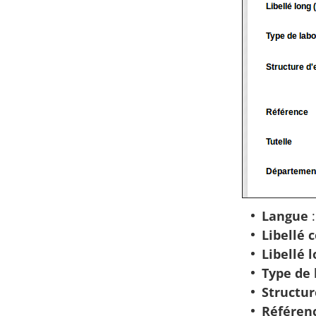
Langue
:
Libellé 
Libellé 
Type de 
Structu
Référen