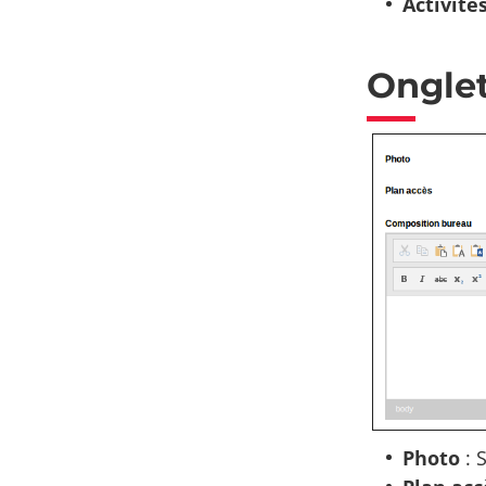
Activité
Onglet
Photo
: 