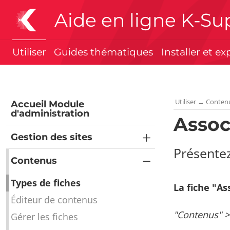
Aide en ligne K-Su
Utiliser
Guides thématiques
Installer et ex
Utiliser
→
Conten
Accueil Module
d'administration
Assoc
Gestion des sites
Présentez
Contenus
Types de fiches
La fiche "As
Éditeur de contenus
"Contenus" >
Gérer les fiches