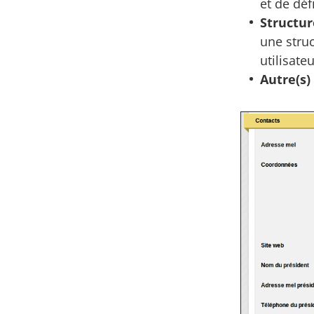
et de déf
Structur
une struc
utilisate
Autre(s)