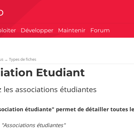
p
ploiter
Développer
Maintenir
Forum
us
→
Types de fiches
iation Etudiant
 les associations étudiantes
sociation étudiante" permet de détailler toutes l
 "Associations étudiantes"