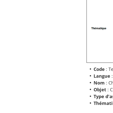
Code
: T
Langue
:
Nom
: C
Objet
: 
Type d'a
Thémati