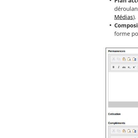
Plan acc
déroulan
Médias
).
Composi
forme pos