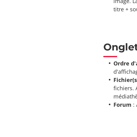
image. La
titre + s
Ongle
Ordre d'
d'afficha
Fichier(s
fichiers.
médiathèq
Forum
: