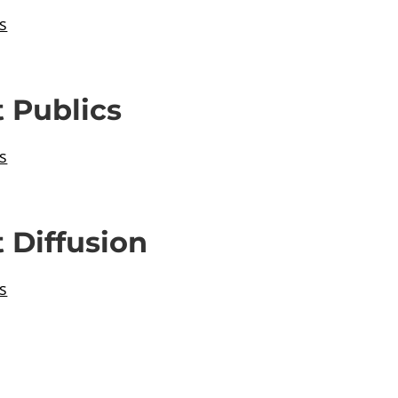
s
 Publics
s
 Diffusion
s