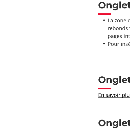
Ongle
La zone d
rebonds v
pages int
Pour insé
Onglet
En savoir plu
Onglet