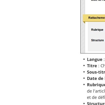
Langue
:
Titre
: C
Sous-tit
Date de l
Rubriqu
de l'art
et de déf
Structur