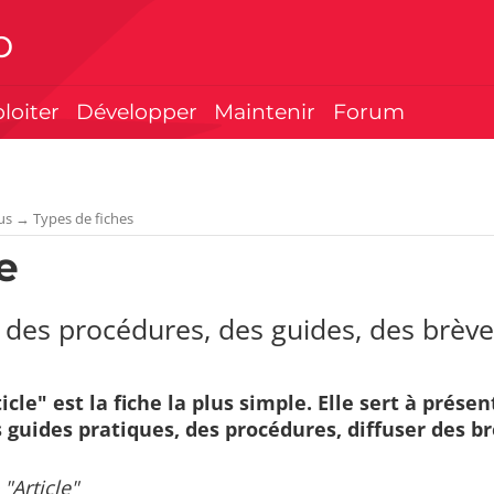
p
ploiter
Développer
Maintenir
Forum
us
→
Types de fiches
e
des procédures, des guides, des brèves
ticle" est la fiche la plus simple. Elle sert à pré
 guides pratiques, des procédures, diffuser des br
"Article"