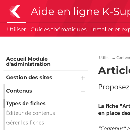
Aide en ligne K-Su
Utiliser
Guides thématiques
Installer et ex
Utiliser
→
Conten
Accueil Module
d'administration
Articl
Gestion des sites
Proposez 
Contenus
Types de fiches
La fiche "Ar
Éditeur de contenus
en place des
Gérer les fiches
"Contenus" > 