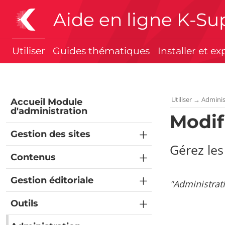
Aide en ligne K-Su
Utiliser
Guides thématiques
Installer et ex
Utiliser
→
Adminis
Accueil Module
d'administration
Modif
Gestion des sites
Gérez les
Contenus
Gestion éditoriale
"Administrat
Outils