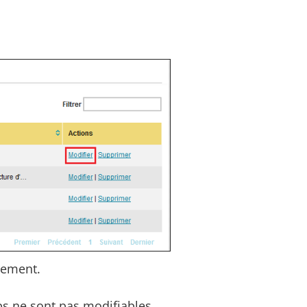
brement.
s ne sont pas modifiables.