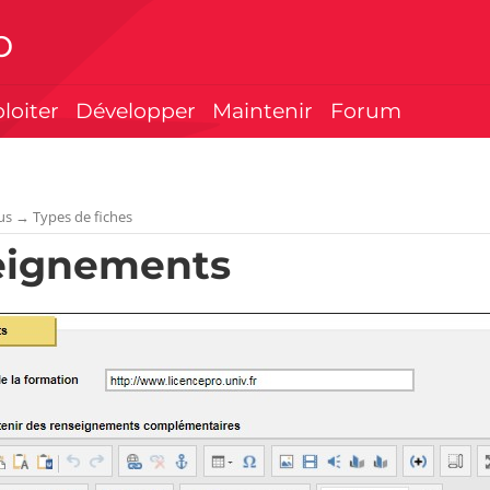
p
ploiter
Développer
Maintenir
Forum
us
→
Types de fiches
eignements