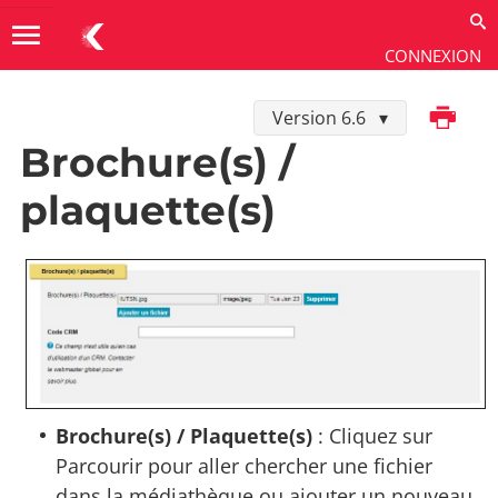
menu
CONNEXION
Imprimer
Version 6.6
Utiliser
→
Contenus
→
Types de fiches
Brochure(s) /
plaquette(s)
Brochure(s) / Plaquette(s)
: Cliquez sur
Parcourir pour aller chercher une fichier
dans la médiathèque ou ajouter un nouveau