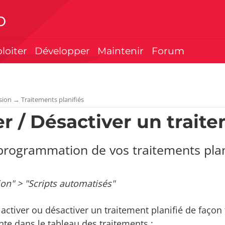
p
ploiter
Développer
Maintenir
Forum
sion
→
Traitements planifiés
er / Désactiver un traite
programmation de vos traitements plan
ion" > "Scripts automatisés"
ctiver ou désactiver un traitement planifié de façon 
te dans le tableau des traitements :