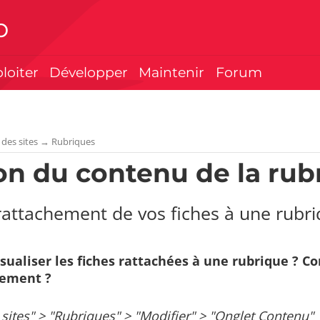
p
ploiter
Développer
Maintenir
Forum
 des sites
→
Rubriques
on du contenu de la rub
rattachement de vos fiches à une rubr
ualiser les fiches rattachées à une rubrique ? 
ement ?
 sites" > "Rubriques" > "Modifier" > "Onglet Contenu"