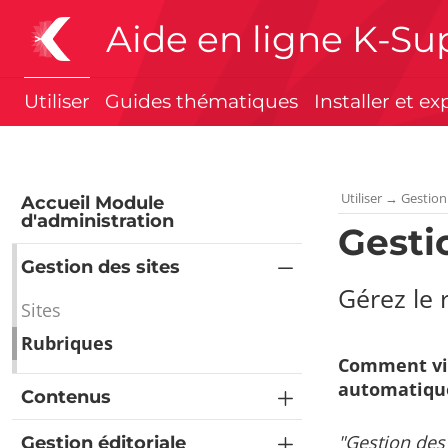
Aide en ligne K-Su
Utiliser
Guides thématiques
Installer et ex
Utiliser
→
Gestion
Accueil Module
d'administration
Gesti
Gestion des sites
Gérez le 
Sites
Rubriques
Comment vis
automatiqu
Contenus
"Gestion des
Gestion éditoriale