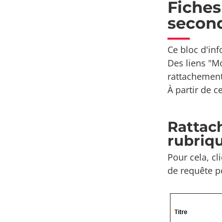
Fiches
second
Ce bloc d'inf
Des liens "Mo
rattachement 
À partir de c
Rattac
rubriq
Pour cela, cl
de requête po