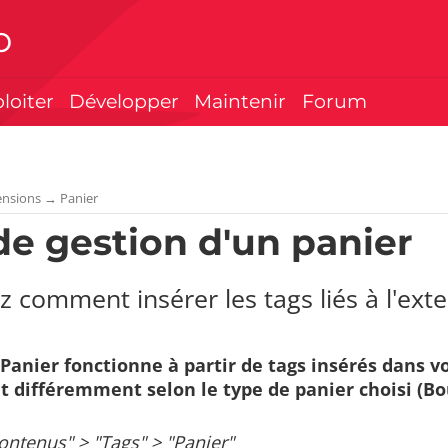
p
ploiter
Développer
Maintenir
Forum
ensions
→
Panier
de gestion d'un panier
 comment insérer les tags liés à l'ext
Panier fonctionne à partir de tags insérés dans vo
t différemment selon le type de panier choisi (Bo
ontenus" > "Tags" > "Panier"