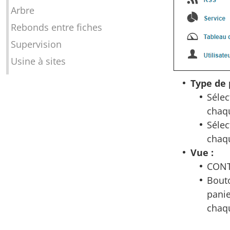
Arbre
Rebonds entre fiches
Supervision
Usine à sites
Type de 
Sélec
chaqu
Sélec
chaqu
Vue :
CONTE
Bouto
panie
chaq