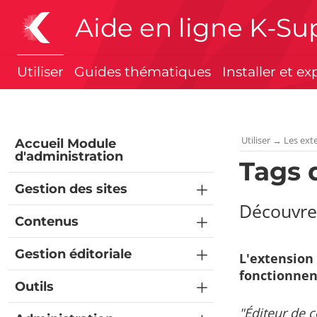
Aide en ligne K-Su
Utiliser
Guides thématiques
Installer et ex
Utiliser
→
Les ext
Accueil Module
d'administration
Tags 
Gestion des sites
Découvrez
Contenus
Gestion éditoriale
L'extension 
fonctionnen
Outils
"Éditeur de c