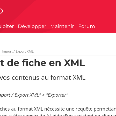
p
ploiter
Développer
Maintenir
Forum
→
Import / Export XML
t de fiche en XML
 vos contenus au format XML
mport / Export XML" > "Exporter"
fiches au format XML nécessite une requête permettant
 peut être construite à l'aide d'un assistant en cliqua