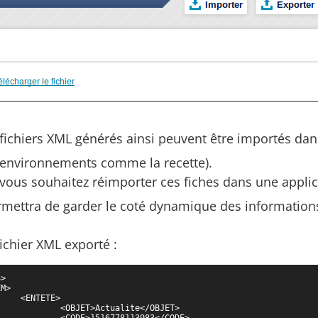
 fichiers XML générés ainsi peuvent être importés dan
 environnements comme la recette).
 vous souhaitez réimporter ces fiches dans une applic
ermettra de garder le coté dynamique des informatio
ichier XML exporté :
>

E>

ualite</OBJET>

78113983</CODE>
