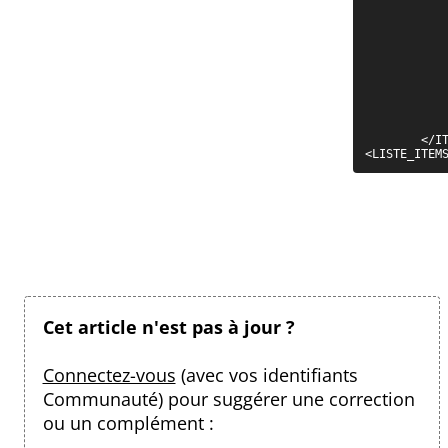
			<LANGUE
			<SOURCE>EXP
		</ENTE
		<DONNE
			<DESCRIPTION>La des
			<RESUME>Le résumé d
			
			<CODE_RUBRIQUE>CODE_DE_
		</DONNE
	</ITEM>

<LISTE_ITEM
Cet article n'est pas à jour ?
Connectez-vous
(avec vos identifiants
Communauté) pour suggérer une correction
ou un complément :