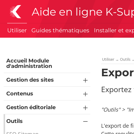
Aide en ligne K-Su
Utiliser
Guides thématiques
Installer et ex
Utiliser
→
Outils
Accueil Module
d'administration
Expor
Gestion des sites
Exportez
Contenus
Gestion éditoriale
"Outils" > "I
Outils
L'export de 
Cette requête