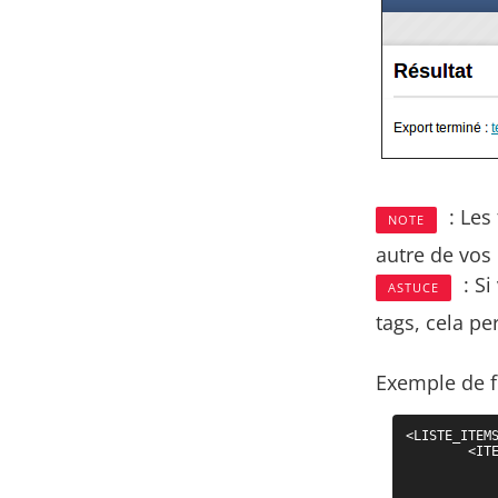
: Les
NOTE
autre de vos
: Si
ASTUCE
tags, cela p
Exemple de f
<LISTE_ITEMS
	<ITEM>

		<ENTET
			<OBJET>Act
			<CODE>15167