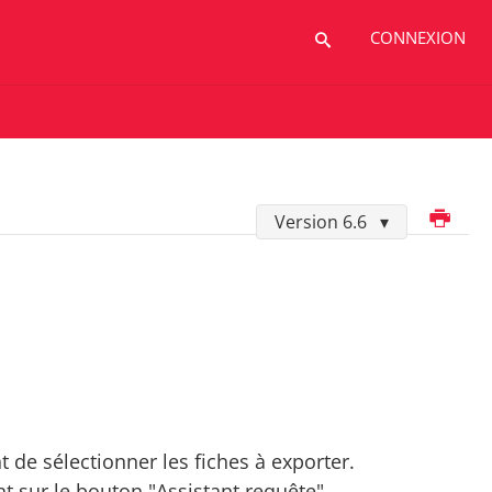
CONNEXION
Imprimer
Version 6.6
 de sélectionner les fiches à exporter.
nt sur le bouton "Assistant requête".