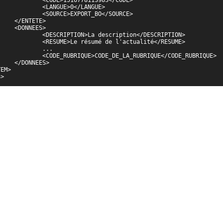
>0</LANGUE>

ORT_BO</SOURCE>

TE>

ES>

cription</DESCRIPTION>

e l'actualité</RESUME>

...

LA_RUBRIQUE</CODE_RUBRIQUE>

ES>

S>