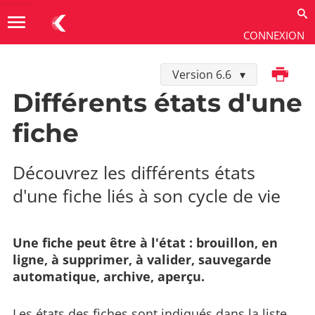
menu
CONNEXION
Imprimer
Version 6.6
Utiliser
→
Contenus
→
Gérer les fiches
Différents états d'une
fiche
Découvrez les différents états
d'une fiche liés à son cycle de vie
Une fiche peut être à l'état : brouillon, en
ligne, à supprimer, à valider, sauvegarde
automatique, archive, aperçu.
Les états des fiches sont indiqués dans la liste