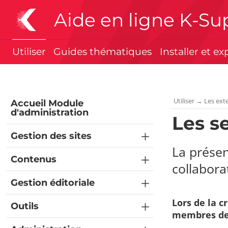
Aide en ligne K-Su
Utiliser
Guides thématiques
Installer et ex
Utiliser
→
Les ext
Accueil Module
d'administration
Les se
Gestion des sites
La présen
Contenus
collaborat
Gestion éditoriale
Lors de la c
Outils
membres de