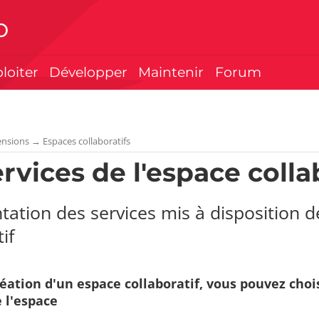
p
ploiter
Développer
Maintenir
Forum
ensions
→
Espaces collaboratifs
rvices de l'espace colla
tation des services mis à disposition
if
réation d'un espace collaboratif, vous pouvez chois
 l'espace