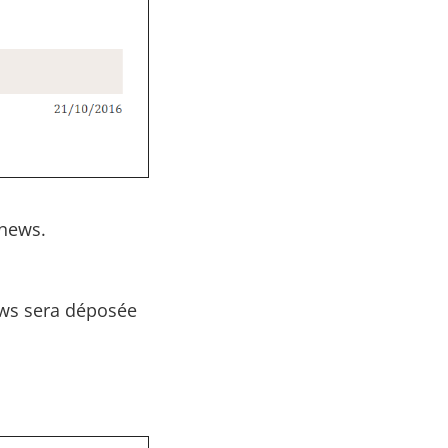
 news.
ews sera déposée