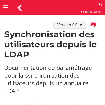
menu
CONNEXION
Imprimer
Version 6.6
Développer dans K-Sup
→
Connecteurs SI
→
Connecteur LDAP
Synchronisation des
utilisateurs depuis le
LDAP
Documentation de paramétrage
pour la synchronisation des
utilisateurs depuis un annuaire
LDAP