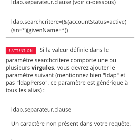
ldap.separateur.clause (voir ci-dessous)
ldap.searchcritere=(&(accountStatus=active)
(sn=*)(givenName=*))
Si la valeur définie dans le
! ATTENTION
paramètre searchcritere comporte une ou
plusieurs
virgules
, vous devrez ajouter le
paramètre suivant (mentionnez bien "ldap" et
pas "ldapPerso", ce paramètre est générique à
tous les alias) :
ldap.separateur.clause
Un caractère non présent dans votre requête.
,